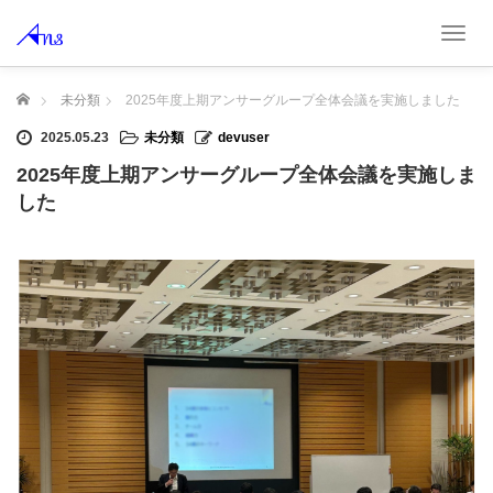
T
o
g
ホーム
未分類
2025年度上期アンサーグループ全体会議を実施しました
g
l
2025.05.23
未分類
devuser
e
n
2025年度上期アンサーグループ全体会議を実施しま
a
した
v
i
g
a
t
i
o
n