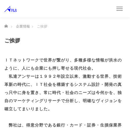
T
o
g
ホーム
企業情報
ご挨拶
g
l
e
ご挨拶
n
a
v
ＩＴネットワークで世界が繋がり、多種多様な情報が洪水の
i
g
ように、人にも企業にも押し寄せる現代社会。
a
私達アンサーは１９９２年設立以来、激動する世界、技術
t
革新の時代に、ＩＴ社会を構築するシステム設計・開発の真
i
o
っ只中に身を置き、常に時代・社会のニーズは今何かを、独
n
自のマーケティングリサーチで分析し、明確なヴィジョンを
確立してまいりました。
弊社は、得意分野である銀行・カード・証券・生損保業界