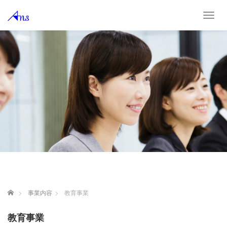
T
o
g
g
l
e
n
a
v
i
g
a
t
i
o
n
ホーム
事業内容
教育事業
教育事業