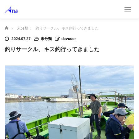
T
o
g
ホーム
未分類
釣りサークル、キス釣行ってきました
g
l
2024.07.27
未分類
devuser
e
n
釣りサークル、キス釣行ってきました
a
v
i
g
a
t
i
o
n